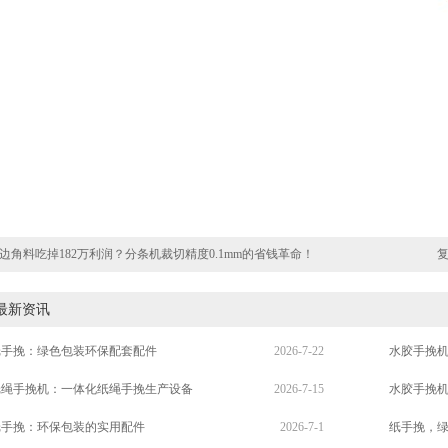
边角料吃掉182万利润？分条机裁切精度0.1mm的省钱革命！
最新资讯
纸手挽：绿色包装环保配套配件
2026-7-22
水胶手挽
纸绳手挽机：一体化纸绳手挽生产设备
2026-7-15
水胶手挽
纸手挽：环保包装的实用配件
2026-7-1
纸手挽，