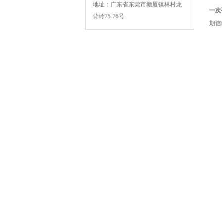
地址：广东省东莞市塘厦镇林村龙
一次
背岭75-76号
期信
BSK-003扁绳手挽机
BSK-007F复卷机