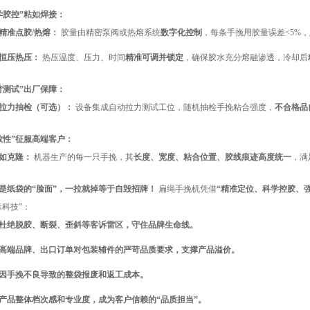
学胶控”粘如焊接：
精准点胶/热熔：
胶量由精密泵阀或热熔系统
数字化控制
，每条手挽用胶量误差<5%，
恒压热压：
热压温度、压力、时间
精准可调并锁定
，确保胶水充分熔融渗透，冷却后
苛测试”出厂保障：
拉力抽检（可选）：
设备集成自动拉力测试工位，随机抽检手挽粘合强度，
不合格品
致性”征服高端客户：
如克隆：
机器生产的每一只手挽，其
长度、宽度、粘合位置、胶线痕迹高度统一
，满
是纸袋的“脸面”，一拉就掉等于自毁招牌！
扁绳手挽机凭借
“精准定位、科学控胶、
靠科技”：
杜绝脱胶、断裂、歪斜等客诉雷区，守住品牌生命线。
高端品牌、出口订单对包装辅件的严苛品质要求，支撑产品溢价。
因手挽不良导致的整袋报废和返工成本。
产品整体档次感和专业度，成为客户信赖的“品质担当”。