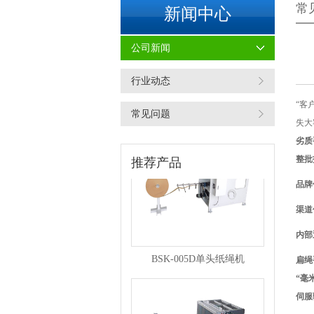
常
新闻中心
公司新闻
行业动态
BSK-007F复卷机
“客
常见问题
失大
劣质
整批
推荐产品
品牌
渠道
内部
BSK-005D单头纸绳机
扁绳
“毫
伺服