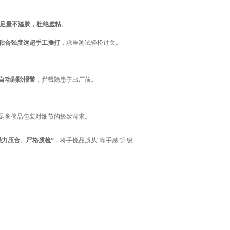
足量不溢胶，杜绝虚粘
。
粘合强度远超手工捶打
，承重测试轻松过关。
自动剔除报警
，拦截隐患于出厂前。
足奢侈品包装对细节的极致苛求。
强力压合、严格质检”
，将手挽品质从“靠手感”升级