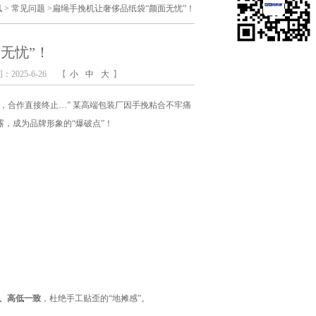
讯
>
常见问题
>
扁绳手挽机让奢侈品纸袋“颜面无忧”！
无忧”！
2025-6-26
【
小
中
大
】
，合作直接终止…” 某高端包装厂因手挽粘合不牢痛
，成为品牌形象的“爆破点”！
、高低一致
，杜绝手工贴歪的“地摊感”。