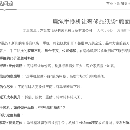
见问题
首页
>
新闻资
扁绳手挽机让奢侈品纸袋“颜面
文章来源：
东莞市飞扬包装机械设备有限公司
人气：645
发表时间：
户暴怒！新到的奢侈品纸袋，手挽一拎就脱胶断开！整批10万袋全退，品牌方索赔百万
客户。手工贴挽的
胶量不均、压合不实、位置偏移
，在运输颠簸和承重测试下原形毕露
手挽的代价远超材料钱：
报废+天价索赔：
高端纸袋单价高，整批报废损失巨大，客户索赔雪上加霜。
信任彻底崩塌：
“连手挽都做不好”成为标签，高端市场大门彻底关闭。
信心尽失：
下游品牌方更换供应商，订单量断崖下跌。
返工成本飙升：
拆袋、除胶、重贴，耗时耗料耗人工。
手挽机，如何锁死品质，守护品牌“颜面”？
米级”定位精度：
驱动+视觉定位：
系统精准识别纸袋提手位，机械手
±0.5mm精度
放置扁绳，
左右对称