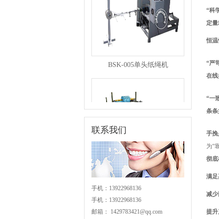
“科
定量
恒温
BSK-005单头纸绳机
“严
在线
“一
条条
联系我们
手挽
为“
BSK-004分条机
彻底
满足
手机：13922968136
减少
手机：13922968136
邮箱：
1429783421@qq.com
提升