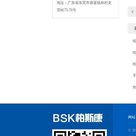
地址：广东省东莞市塘厦镇林村龙
背岭75-76号
BSK-003扁绳手挽机
BSK-007F复卷机
网站
© 