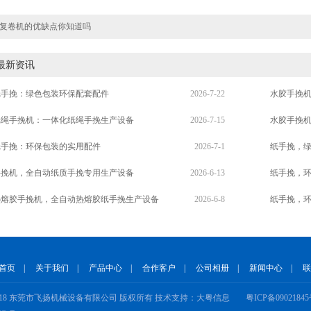
复卷机的优缺点你知道吗
最新资讯
纸手挽：绿色包装环保配套配件
2026-7-22
水胶手挽
纸绳手挽机：一体化纸绳手挽生产设备
2026-7-15
水胶手挽
纸手挽：环保包装的实用配件
2026-7-1
纸手挽，
手挽机，全自动纸质手挽专用生产设备
2026-6-13
纸手挽，
热熔胶手挽机，全自动热熔胶纸手挽生产设备
2026-6-8
纸手挽，
首页
|
关于我们
|
产品中心
|
合作客户
|
公司相册
|
新闻中心
|
联
2018 东莞市飞扬机械设备有限公司 版权所有 技术支持：大粤信息
粤ICP备0902184