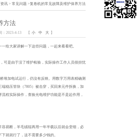
闻资讯
>
常见问题
>
复卷机的常见故障及维护保养方法
养方法
2023-4-13
【
小
中
大
】
一一给大家讲解一下这些问题，一起来看看吧。
作，可是由于没了维护检验，实际操作工作人员很担忧
掉桥堆加电试运行，仍沒有反映。用数字万用表精确测
端稳压管块（7805）被击穿，买回来元件拆换，加
序流程实际操作，查验光电维护功能是不是起作用，
常容易断，羊毛绒辊再用一年半载以后就会变细，必
下下就就行了，这不需要多少钱的。