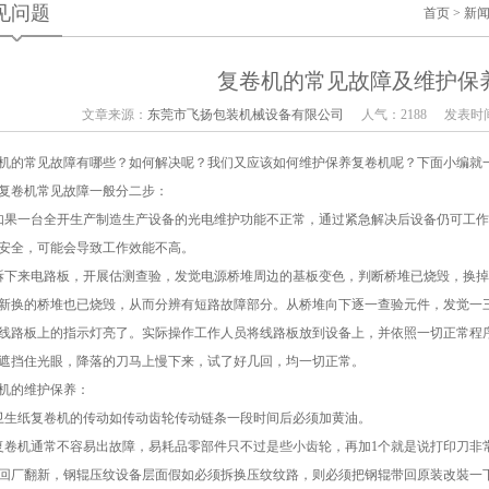
见问题
首页
>
新
复卷机的常见故障及维护保
文章来源：
东莞市飞扬包装机械设备有限公司
人气：2188
发表时间：
机的常见故障有哪些？如何解决呢？我们又应该如何维护保养复卷机呢？下面小编就
复卷机常见故障一般分二步：
如果一台全开生产制造生产设备的光电维护功能不正常，通过紧急解决后设备仍可工
安全，可能会导致工作效能不高。
拆下来电路板，开展估测查验，发觉电源桥堆周边的基板变色，判断桥堆已烧毁，换
新换的桥堆也已烧毁，从而分辨有短路故障部分。从桥堆向下逐一查验元件，发觉一三
线路板上的指示灯亮了。实际操作工作人员将线路板放到设备上，并依照一切正常程
遮挡住光眼，降落的刀马上慢下来，试了好几回，均一切正常。
机的维护保养：
卫生纸复卷机的传动如传动齿轮传动链条一段时间后必须加黄油。
复卷机通常不容易出故障，易耗品零部件只不过是些小齿轮，再加1个就是说打印刀非
回厂翻新，钢辊压纹设备层面假如必须拆换压纹纹路，则必须把钢辊带回原装改裝一