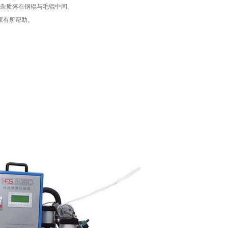
物杂质落在钢辊与毛辊中间。
家有所帮助。