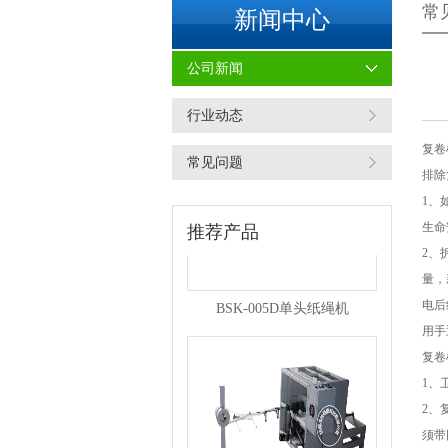
常
新闻中心
公司新闻
BSK-007F复卷机
行业动态
复卷
常见问题
排除
1、
生命
推荐产品
2、
量，
BSK-005D单头纸绳机
电后
用手
复卷
1、
2、
须带