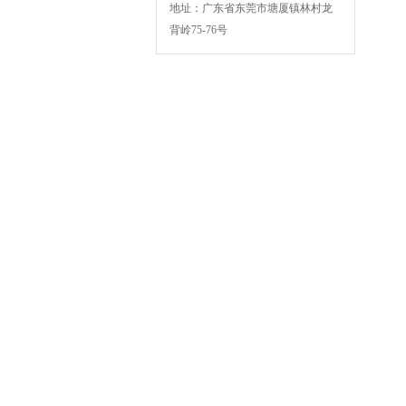
地址：广东省东莞市塘厦镇林村龙
BSK-003扁绳手挽机
背岭75-76号
BSK-007F复卷机
BSK-005D单头纸绳机