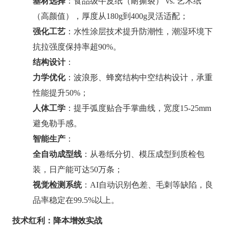
基材选择
：食品级牛皮纸（耐撕裂） vs. 艺术纸
（高颜值），厚度从180g到400g灵活适配；
强化工艺
：水性涂层技术提升防潮性，潮湿环境下
抗拉强度保持率超90%。
结构设计
：
力学优化
：波浪形、蜂窝结构中空结构设计，承重
性能提升50%；
人体工学
：提手弧度贴合手掌曲线，宽度15-25mm
避免勒手感。
智能生产
：
全自动成型线
：从卷纸分切、模压成型到质检包
装，日产能可达50万条；
视觉检测系统
：AI自动识别色差、毛刺等缺陷，良
品率稳定在99.5%以上。
技术红利：降本增效实战