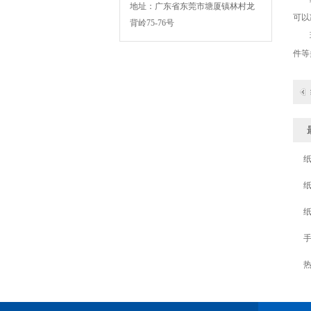
地址：广东省东莞市塘厦镇林村龙
可以
背岭75-76号
现
件等
BSK-003扁绳手挽机
BSK-007F复卷机