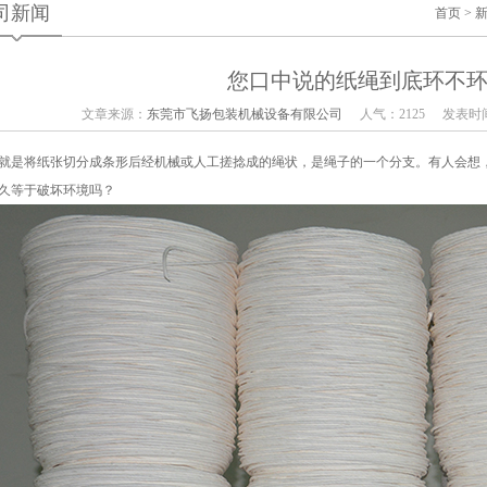
司新闻
首页
>
您口中说的纸绳到底环不
文章来源：
东莞市飞扬包装机械设备有限公司
人气：2125
发表时间：
就是将纸张切分成条形后经机械或人工搓捻成的绳状，是绳子的一个分支。有人会想
久等于破坏环境吗？