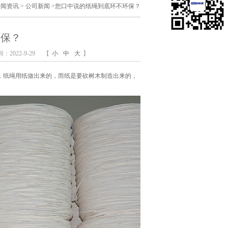
新闻资讯
>
公司新闻
>
您口中说的纸绳到底环不环保？
环保？
2022-9-29
【
小
中
大
】
，纸绳用纸做出来的，而纸是要砍树木制造出来的，