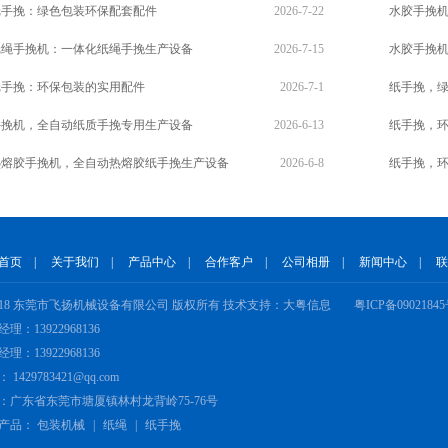
纸手挽：绿色包装环保配套配件
2026-7-22
水胶手挽
纸绳手挽机：一体化纸绳手挽生产设备
2026-7-15
水胶手挽
纸手挽：环保包装的实用配件
2026-7-1
纸手挽，
手挽机，全自动纸质手挽专用生产设备
2026-6-13
纸手挽，
热熔胶手挽机，全自动热熔胶纸手挽生产设备
2026-6-8
纸手挽，
首页
|
关于我们
|
产品中心
|
合作客户
|
公司相册
|
新闻中心
|
联
2018 东莞市飞扬机械设备有限公司 版权所有 技术支持：大粤信息
粤ICP备0902184
理：13922968136
理：13922968136
：
1429783421@qq.com
：广东省东莞市塘厦镇林村龙背岭75-76号
产品：
包装机械
|
纸绳
|
纸手挽