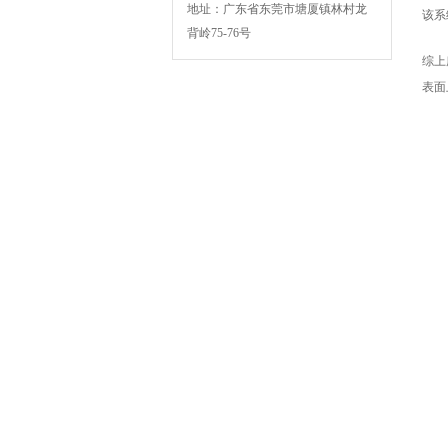
地址：广东省东莞市塘厦镇林村龙
该系
背岭75-76号
综上
表面
BSK-003扁绳手挽机
BSK-007F复卷机