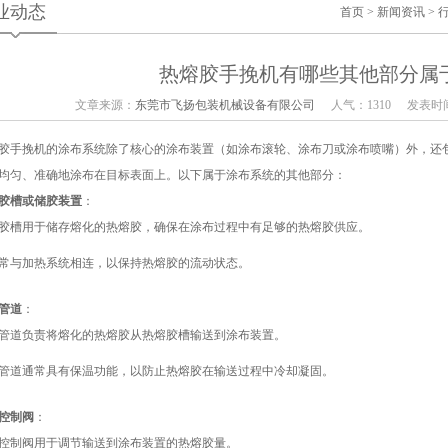
业动态
首页
>
新闻资讯
>
热熔胶手挽机有哪些其他部分属
文章来源：
东莞市飞扬包装机械设备有限公司
人气：1310
发表时间：
胶手挽机的涂布系统除了核心的涂布装置（如涂布滚轮、涂布刀或涂布喷嘴）外，还
均匀、准确地涂布在目标表面上。以下属于涂布系统的其他部分：
胶槽或储胶装置
：
胶槽用于储存熔化的热熔胶，确保在涂布过程中有足够的热熔胶供应。
常与加热系统相连，以保持热熔胶的流动状态。
管道
：
管道负责将熔化的热熔胶从热熔胶槽输送到涂布装置。
管道通常具有保温功能，以防止热熔胶在输送过程中冷却凝固。
控制阀
：
控制阀用于调节输送到涂布装置的热熔胶量。