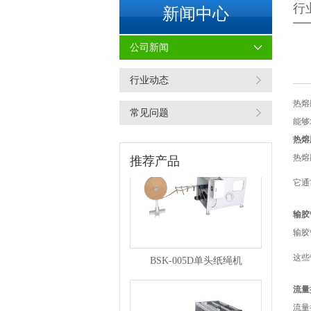
行
新闻中心
公司新闻
行业动态
BSK-007F复卷机
热熔
常见问题
能够
热熔
热熔
推荐产品
它通
输胶
输胶
BSK-005D单头纸绳机
这些
流量
流量