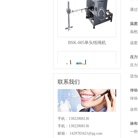
通过
温度
虽然
BSK-005单头纸绳机
温度
压力
压力
适当
联系我们
传动
传动
BSK-004分条机
这些
手机：13922968136
涂布
手机：13922968136
一些
邮箱：
1429783421@qq.com