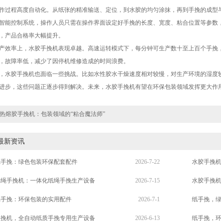
作过程高度自动化。从纸张的精准输送、定位，到水胶的均匀涂抹，再到手挽的成型
智能控制系统，操作人员只需在操作界面设定好手挽的长度、宽度、粘合位置等参数
，产品合格率大幅提升。
产效率上，水胶手挽机表现卓越。高速运转模式下，每分钟可生产数十至上百个手挽
，故障率低，减少了因停机维修造成的时间浪费。
，水胶手挽机也面临一些挑战。比如水性胶水干燥速度相对较慢，对生产环境的湿度
进步，这些问题正逐步得到解决。未来，水胶手挽机有望在环保包装领域发挥更大作
热熔胶手挽机：包装领域的“粘合魔法师”
最新资讯
纸手挽：绿色包装环保配套配件
2026-7-22
水胶手挽
纸绳手挽机：一体化纸绳手挽生产设备
2026-7-15
水胶手挽
纸手挽：环保包装的实用配件
2026-7-1
纸手挽，
手挽机，全自动纸质手挽专用生产设备
2026-6-13
纸手挽，