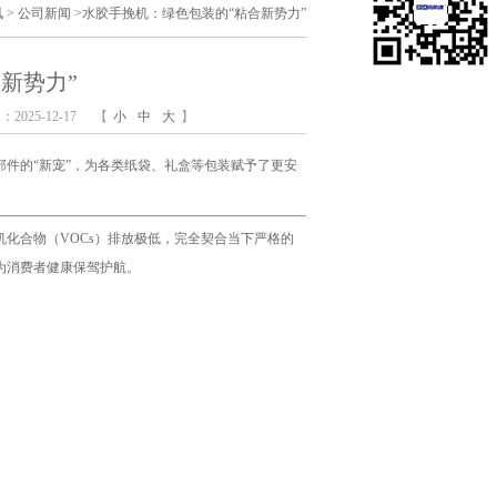
讯
>
公司新闻
>
水胶手挽机：绿色包装的“粘合新势力”
新势力”
025-12-17
【
小
中
大
】
件的“新宠”，为各类纸袋、礼盒等包装赋予了更安
化合物（VOCs）排放极低，完全契合当下严格的
为消费者健康保驾护航。