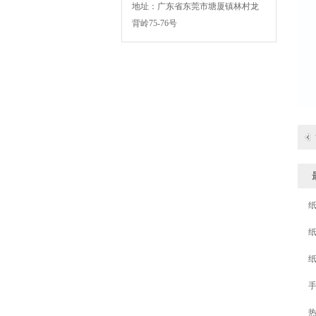
地址：广东省东莞市塘厦镇林村龙
背岭75-76号
BSK-003扁绳手挽机
BSK-007F复卷机