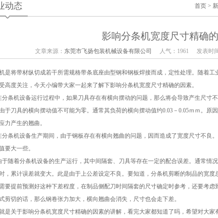
业动态
首页
>
影响分条机宽度尺寸精确
文章来源：
东莞市飞扬包装机械设备有限公司
人气：1961
发表时间：
机是将带材纵切成若干所需规格带条底座由型钢和钢板焊接而成，定性处理。随着工
受高度关注，今天小编带大家一起来了解下影响分条机宽度尺寸精确的因素。
在分条机设备运行过程中，如果刀具存在有横向摆动的问题，那么将会导致产生尺寸
由于刀具的横向摆动值不可能为零。通常其负荷的横向摆动值约0.03－0.05ｍｍ。
应力产生的翘曲。
在分条机设备生产期间，由于钢板存在有横向翘曲的问题，因而造成了宽度尺寸不良
值要大一些。
由于随着分条机设备的生产运行，其中间隔套、刀具等存在一定的配合误差。通常情况下
时，累计误差就变大。此是由于上公差设定不良。要知道，分条机剪断的制品的宽度
需要提前预测好这种下差程度，在制品侧配刀时间隔套的尺寸确定时参考，还要考虑
式剪切的话，那么钢卷张力加大，横向翘曲会消失，尺寸也会走下差。
就是关于影响分条机宽度尺寸精确的因素的讲解，看完大家都知道了吗，希望对大家