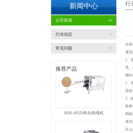
行
新闻中心
公司新闻
行业动态
BSK-007F复卷机
分条
常见问题
度也
1、
良。
推荐产品
侧向
2、
设定
3、
较多
BSK-005D单头纸绳机
因此
直拉
以上