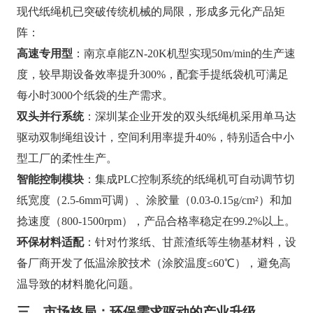
现代纸绳机已突破传统机械的局限，形成多元化产品矩
阵：
高速专用型
：南京卓能ZN-20K机型实现50m/min的生产速
度，较早期设备效率提升300%，配套手提纸袋机可满足
每小时3000个纸袋的生产需求。
双头并行系统
：深圳某企业开发的双头纸绳机采用单马达
驱动双制绳组设计，空间利用率提升40%，特别适合中小
型工厂的柔性生产。
智能控制模块
：集成PLC控制系统的纸绳机可自动调节切
纸宽度（2.5-6mm可调）、涂胶量（0.03-0.15g/cm²）和加
捻速度（800-1500rpm），产品合格率稳定在99.2%以上。
环保材料适配
：针对竹浆纸、甘蔗渣纸等生物基材料，设
备厂商开发了低温涂胶技术（涂胶温度≤60℃），避免高
温导致的材料脆化问题。
三、市场格局：环保需求驱动的产业升级