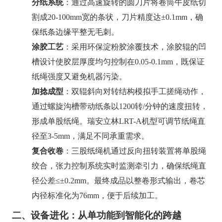
分纸系统
：通过高速旋转的圆刀片将卷筒牛皮纸切
割成20-100mm宽的条状，刀片精度达±0.1mm，确
保纸条边缘平整无毛刺。
涂胶工艺
：采用环保淀粉胶涂覆技术，涂胶辊的凹
槽设计使胶层厚度均匀控制在0.05-0.1mm，既保证
纸绳强度又避免机器污染。
加捻成型
：双辊斜向对转结构模拟手工搓绳动作，
通过螺旋沟槽带动纸条以1200转/分钟的速度扭转，
形成单股纸绳。瑞安立林LRT-A机型可调节纸绳直
径至3-5mm，满足不同承重需求。
复合收卷
：三股纸绳机通过反向扭转装置将单股绳
绞合，张力控制系统实时监测牵引力，确保纸绳直
径公差≤±0.2mm。最终成品以整卷形式输出，卷芯
内径标准化为76mm，便于后续加工。
二、设备进化：从单功能到智能化的跨越