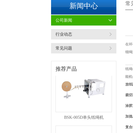
常
新闻中心
公司新闻
行业动态
在环
BSK-007F复卷机
常见问题
细绳
推荐产品
纸绳
能机
放纸
裁切
涂胶
BSK-005D单头纸绳机
加捻
复合