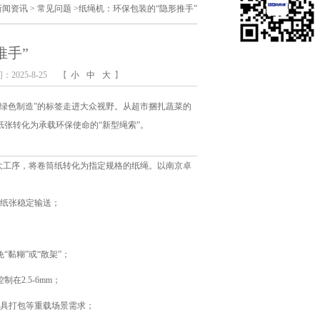
新闻资讯
>
常见问题
>
纸绳机：环保包装的“隐形推手”
推手”
2025-8-25
【
小
中
大
】
绿色制造”的标签走进大众视野。从超市捆扎蔬菜的
张转化为承载环保使命的“新型绳索”。
大工序，将卷筒纸转化为指定规格的纸绳。以南京卓
保纸张稳定输送；
；
黏糊”或“散架”；
2.5-6mm；
家具打包等重载场景需求；