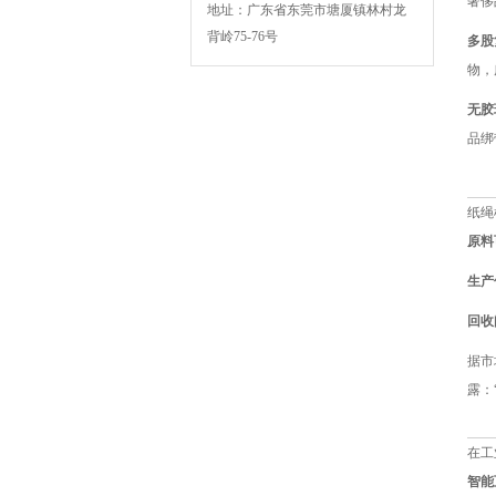
奢侈
地址：广东省东莞市塘厦镇林村龙
背岭75-76号
多股
物，
无胶
BSK-003扁绳手挽机
品绑
纸绳
原料
生产
回收
BSK-007F复卷机
据市
露：
在工
智能