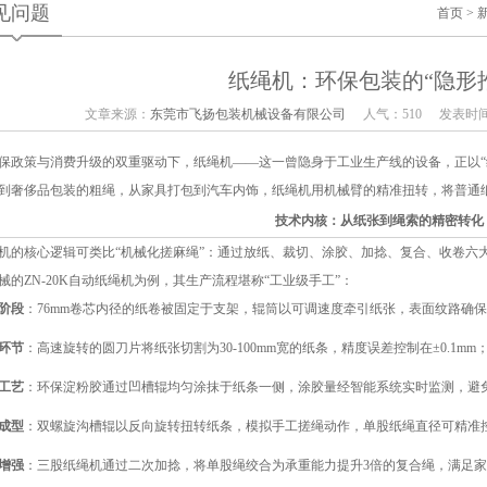
见问题
首页
>
纸绳机：环保包装的“隐形
文章来源：
东莞市飞扬包装机械设备有限公司
人气：510
发表时间：
保政策与消费升级的双重驱动下，
纸绳机
——这一曾隐身于工业生产线的设备，正以“
到奢侈品包装的粗绳，从家具打包到汽车内饰，纸绳机用机械臂的精准扭转，将普通纸
技术内核：从纸张到绳索的精密转化
机的核心逻辑可类比“机械化搓麻绳”：通过放纸、裁切、涂胶、加捻、复合、收卷六
械的ZN-20K自动纸绳机为例，其生产流程堪称“工业级手工”：
阶段
：76mm卷芯内径的纸卷被固定于支架，辊筒以可调速度牵引纸张，表面纹路确
环节
：高速旋转的圆刀片将纸张切割为30-100mm宽的纸条，精度误差控制在±0.1mm
工艺
：环保淀粉胶通过凹槽辊均匀涂抹于纸条一侧，涂胶量经智能系统实时监测，避免“
成型
：双螺旋沟槽辊以反向旋转扭转纸条，模拟手工搓绳动作，单股纸绳直径可精准控制在
增强
：三股纸绳机通过二次加捻，将单股绳绞合为承重能力提升3倍的复合绳，满足