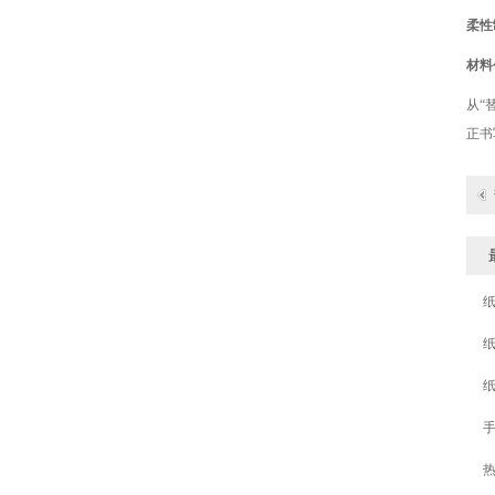
柔性
材料
BSK-005D单头纸绳机
从“
正书