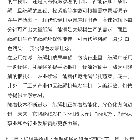
的牛皮纸，还是具有特殊纹理的卡纸，都能被加工成纸
绳，且纸绳的直径、松紧度等参数可根据需求灵活调节。
在生产效率上，现代纸绳机更是表现出色，高速运转下每
分钟可产出大量纸绳，能满足大规模生产的需求。而且，
纸绳机生产的纸绳环保性能佳，可替代塑料绳，减少“白
色污染”，契合绿色发展理念。
在应用领域，纸绳机成果丰硕。包装行业里，纸绳广泛用
于购物袋、礼品袋的提手及捆扎；物流运输中，成为可降
解的捆扎带；农业领域，能替代尼龙绳绑扎蔬菜、花卉。
此外，手工艺产业也因纸绳机焕发生机，为编织篮、灯饰
等提供天然素材。
随着技术不断进步，纸绳机正朝着智能化、绿色化方向迈
进。未来，它将继续发挥“小机器大作用”的优势，为环保
事业和各行业发展贡献更多力量。
上一篇：
纸绳手挽机：包装领域的绿色“巧匠”
下一篇：
热熔