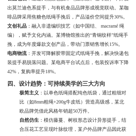
出莫兰迪色系提手，与有机食品品牌形成视觉联动。某咖
啡品牌采用焦糖色纸绳手挽后，产品溢价空间提升30%。
文创礼品
：融入非遗编织技艺（如中国结、 macramé 绳
编），赋予文化内涵。某博物馆推出的“青铜纹样”纸绳手
挽，成为年度爆款文创产品，带动门票销售增长15%。
电商物流
：开发可降解胶带固定式纸绳手挽，解决快递包
装提手易脱落问题。某电商平台试点后，包装投诉率下降
42%，复购率提升18%。
四、设计趋势：可持续美学的三大方向
极简主义
：以单色纸绳搭配纯色纸袋，通过粗细对
比（如8mm粗绳+200g牛皮纸）营造高级感，某北
欧品牌凭借此风格年销超50万件。
自然仿生
：模仿藤蔓、树枝形态设计异形提手，结
合压花工艺呈现叶脉纹理，某户外品牌产品因此获