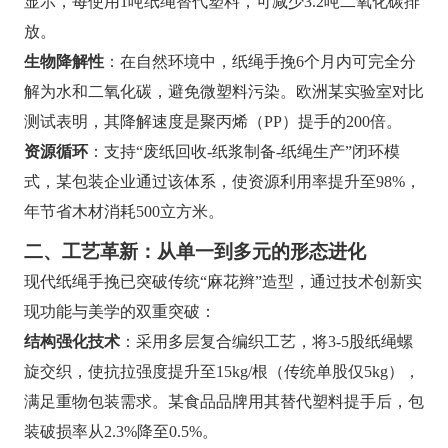
显示，每使用1吨纸绳替代塑料，可减少3.2吨二氧化碳排
放。
生物降解性
：在自然环境中，纸绳手挽6个月内可完全分
解为水和二氧化碳，避免微塑料污染。欧洲某实验室对比
测试表明，其降解速度是聚丙烯（PP）提手的200倍。
资源循环
：支持“废纸回收-纸浆制备-纸绳生产”闭环模
式，某包装企业通过该体系，使资源利用率提升至98%，
年节省木材消耗500立方米。
二、工艺革新：从单一到多元的形态进化
现代纸绳手挽已突破传统“麻花辫”造型，通过技术创新实
现功能与美学的双重突破：
结构强化技术
：采用多层复合编织工艺，将3-5股纸绳螺
旋交织，使抗拉强度提升至15kg/根（传统单股仅5kg），
满足重物包装需求。某食品品牌用其替代塑料提手后，包
装破损率从2.3%降至0.5%。