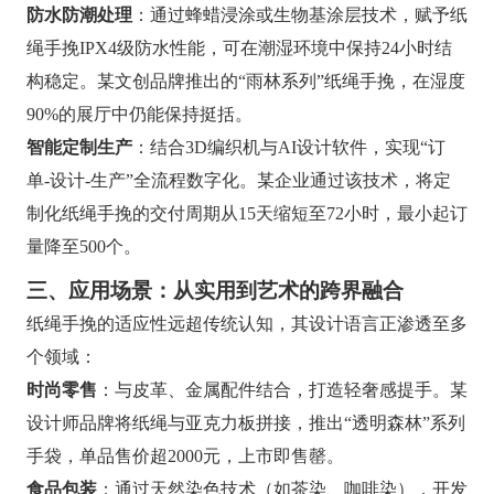
防水防潮处理
：通过蜂蜡浸涂或生物基涂层技术，赋予纸
绳手挽IPX4级防水性能，可在潮湿环境中保持24小时结
构稳定。某文创品牌推出的“雨林系列”纸绳手挽，在湿度
90%的展厅中仍能保持挺括。
智能定制生产
：结合3D编织机与AI设计软件，实现“订
单-设计-生产”全流程数字化。某企业通过该技术，将定
制化纸绳手挽的交付周期从15天缩短至72小时，最小起订
量降至500个。
三、应用场景：从实用到艺术的跨界融合
纸绳手挽的适应性远超传统认知，其设计语言正渗透至多
个领域：
时尚零售
：与皮革、金属配件结合，打造轻奢感提手。某
设计师品牌将纸绳与亚克力板拼接，推出“透明森林”系列
手袋，单品售价超2000元，上市即售罄。
食品包装
：通过天然染色技术（如茶染、咖啡染），开发