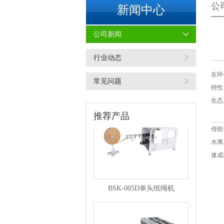
公
新闻中心
公司新闻
行业动态
BSK-007F复卷机
在环
常见问题
特性
生态
推荐产品
传统
水厚
速成
BSK-005D单头纸绳机