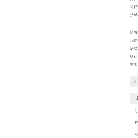
运行
护成
BSK-005D单头纸绳机
随着
现虚
涂胶
据行
需求