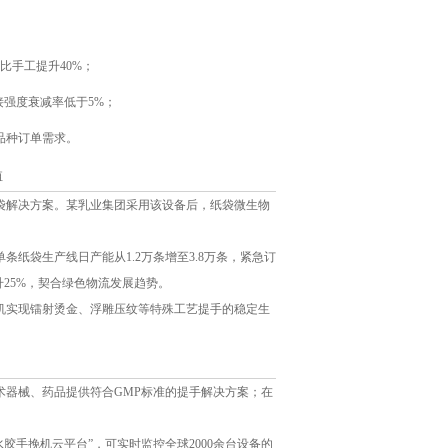
比手工提升40%；
接强度衰减率低于5%；
品种订单需求。
值
袋解决方案。某乳业集团采用该设备后，纸袋微生物
纸袋生产线日产能从1.2万条增至3.8万条，紧急订
25%，契合绿色物流发展趋势。
机实现镭射烫金、浮雕压纹等特殊工艺提手的稳定生
术器械、药品提供符合GMP标准的提手解决方案；在
胶手挽机云平台”，可实时监控全球2000余台设备的