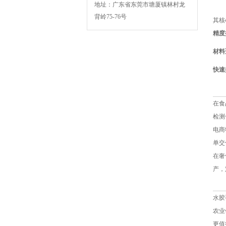
地址：广东省东莞市塘厦镇林村龙
背岭75-76号
其核
精度
BSK-003扁绳手挽机
材料
快速
在食
检测
电商
单交
BSK-007F复卷机
在奢
产，
水胶
农业
更值