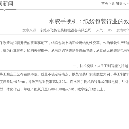
司新闻
首页
>
新闻资讯
水胶手挽机：纸袋包装行业的
文章来源：
东莞市飞扬包装机械设备有限公司
人气：385
发表时间：
保政策与消费升级的双重驱动下，纸袋包装市场正经历结构性变革。作为纸袋生产线
，成为行业转型升级的关键推手。从商超购物袋到奢侈品包装，从食品无菌袋到电商
。
一、技术突破：从手工到智能的跨越
手工粘合工艺存在效率低、质量不稳定等痛点。以某包装厂实测数据为例，手工制作纸袋
度误差达±0.5mm，导致产品退货率高达3.2%。而水胶手挽机通过集成伺服电机、
型一体化作业，单机产能跃升至1200-1500条/小时，效率提升3倍以上。