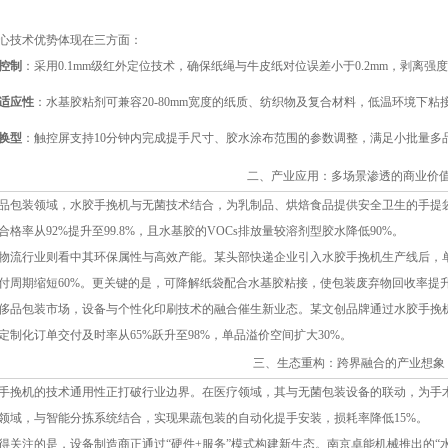
心技术优势体现在三方面：
控制
：采用0.1mm级红外定位技术，确保纸绳与牛皮纸对位误差小于0.2mm，剥离强度
适应性
：水基胶粘剂可兼容20-80mm宽度的纸质、纺织物及复合材料，低温环境下粘
换型
：触控屏支持10分钟内完成提手尺寸、胶水涂布范围的参数调整，满足小批量多
二、产业应用：多场景渗透的商业价
品包装领域，水胶手挽机与无菌技术结合，为乳制品、烘焙食品提供安全卫生的手提
合格率从92%提升至99.8%，且水基胶的VOCs排放量较溶剂型胶水降低90%。
物流行业则看中其环保属性与高效产能。某头部快递企业引入水胶手挽机生产线后，单条
付周期缩短60%。更关键的是，可降解纸袋配合水基胶粘接，使包装废弃物回收率提升
侈品包装市场，设备与个性化印刷技术的融合催生新业态。某文创品牌通过水胶手挽
定制化订单交付及时率从65%跃升至98%，单品溢价空间扩大30%。
三、生态重构：跨界融合的产业想象
手挽机的技术通用性正打破行业边界。在医疗领域，其与无菌包装设备的联动，为手
领域，与智能分拣系统结合，实现果蔬包装的自动化提手安装，损耗率降低15%。
得关注的是，设备制造商正通过“硬件+服务”模式构建新生态。南京卓能机械推出的“水