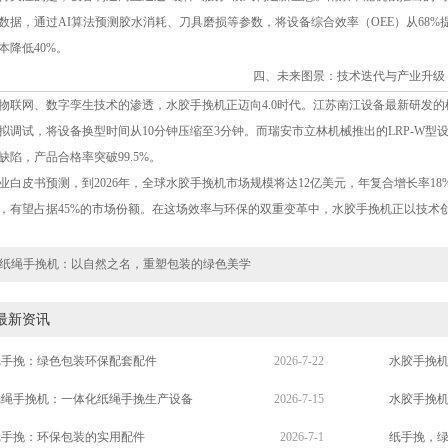
数据，通过AI算法预测胶水消耗、刀具磨损等参数，将设备综合效率（OEE）从68%
本降低40%。
四、未来图景：技术迭代与产业升级
物联网、数字孪生技术的渗透，水胶手挽机正迈向4.0时代。江苏南江设备最新研发
拟调试，将设备换型时间从10分钟压缩至3分钟。而瑞安市立林机械推出的LRP-W型设
缺陷，产品合格率突破99.5%。
业白皮书预测，到2026年，全球水胶手挽机市场规模将达12亿美元，年复合增长率1
，有望占据45%的市场份额。在这场效率与环保的双重变革中，水胶手挽机正以技术
纸绳手挽机：以自然之名，重塑包装的绿色美学
最新资讯
纸手挽：绿色包装环保配套配件
2026-7-22
水胶手挽
纸绳手挽机：一体化纸绳手挽生产设备
2026-7-15
水胶手挽
纸手挽：环保包装的实用配件
2026-7-1
纸手挽，