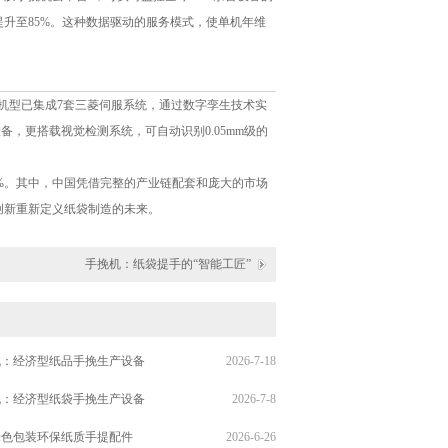
提升至85%。这种数据驱动的服务模式，使单机年维
的机型已集成7套三菱伺服系统，通过数字孪生技术实
备，更搭载视觉检测系统，可自动识别0.05mm级的
8%。其中，中国凭借完整的产业链配套和庞大的市场
创新重新定义纸袋制造的未来。
手挽机：纸袋提手的“智能工匠”
机：经济型纸品手挽生产设备
2026-7-18
机：经济型纸袋手挽生产设备
2026-7-8
绿色包装环保纸质手提配件
2026-6-26