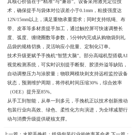
其核心价值在于“精准”与“兼容”。设备采用激光定位技
术，确保提手与袋体对位误差小于0.1mm，粘接强度达
12N/15mm以上，满足重物承重需求；同时支持纸绳、布
带、皮革等多材质提手加工，通过触控屏可快速调整长
度、弧度、缠绕圈数等参数，5分钟内完成从购物袋到礼
品袋的规格切换，灵活响应小批量、定制化订单。
技术升级更赋予手挽机“智慧大脑”。部分高端机型搭载AI
视觉检测系统，可实时识别提手断裂、胶渍外溢等缺陷，
自动调整压力与涂胶量；物联网模块则支持远程监控设备
状态，预测维护周期，将停机时间压缩30%，综合效率
（OEE）提升至85%。
从手工到智能，从单一到多元，手挽机正以技术创新推动
包装行业向高效、绿色、柔性化方向演进，为全球减塑行
动与消费升级提供硬核支撑。
上一篇：
水胶手挽机：纸袋包装行业的效率革命者
下一篇：